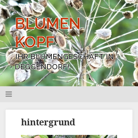
BLUMEN
KOPF
IHR BLUMENGESCHÄFT IN
DEGGENDORF!
hintergrund