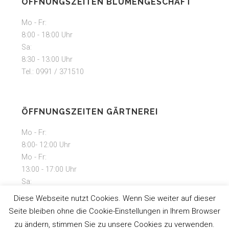
ÖFFNUNGSZEITEN BLUMENGESCHÄFT
Mo - Fr:
8:00 - 18:00 Uhr
Sa:
8:30 - 13:00 Uhr
Tel.: 0991 / 371510
ÖFFNUNGSZEITEN GÄRTNEREI
Mo - Fr:
8:00- 12:00 Uhr
Mo - Fr:
13:00 - 17:00 Uhr
Sa:
9:00 - 13:00 Uhr
Diese Webseite nutzt Cookies. Wenn Sie weiter auf dieser
Seite bleiben ohne die Cookie-Einstellungen in Ihrem Browser
telefonische Anmeldung unter:
zu ändern, stimmen Sie zu unsere Cookies zu verwenden.
Tel: 0991 / 3715114