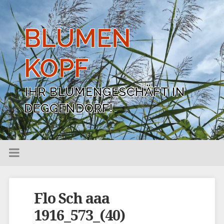
BLUMEN
KOPF
IHR BLUMENGESCHÄFT IN
DEGGENDORF!
Flo Sch aaa
1916_573_(40)